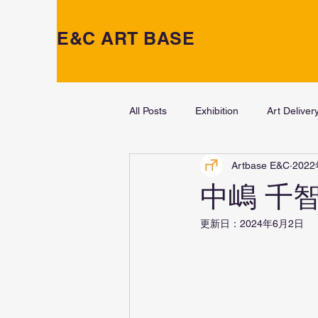
E&C ART BASE
All Posts
Exhibition
Art Deliver
Artbase E&C
202
中嶋 千智展
更新日：
2024年6月2日